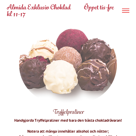
Almida Exklusiv Choklad           Öppet tis-fre 
kl 11-17
Tryffelpraliner
Handgjorda Tryffelpraliner med bara den bästa chokladråvaran!
Notera att många innehåller alkohol och nötter;