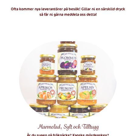
Ofta kommer nya leverantörer på besök! Gillar ni en särskild dryck
så får ni gärna meddela oss detta!
Marmelad, Sylt och Tilltugg
Är du sugen på fröknäcke? Kanske mördegskex?